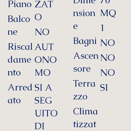
70
Piano
ZAT
nsion
MQ
O
Balco
e
1
ne
NO
Bagni
NO
Riscal
AUT
Ascen
NO
dame
ONO
sore
nto
MO
NO
Terra
Arred
SI A
SI
zzo
ato
SEG
Clima
UITO
tizzat
DI