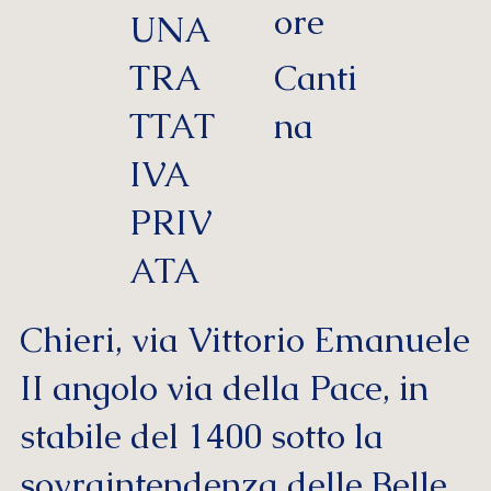
ore
UNA
TRA
Canti
TTAT
na
IVA
PRIV
ATA
Chieri, via Vittorio Emanuele
II angolo via della Pace, in
stabile del 1400 sotto la
sovraintendenza delle Belle