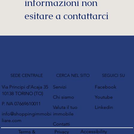
informazioni non
esitare a contattarci
SEDE CENTRALE
CERCA NEL SITO
SEGUICI SU
Via Principi d'Acaja 35
Servizi
Facebook
10138 TORINO (TO)
Chi siamo
Youtube
P. IVA 07669610011
Valuta il tuo
Linkedin
info@shoppingimmobi
immobile
liare.com
Contatti
Accessibility
Terms &
Privacy