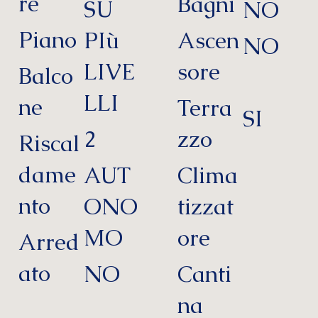
re
Bagni
SU
NO
Piano
PIù
Ascen
NO
LIVE
sore
Balco
LLI
ne
Terra
SI
2
zzo
Riscal
dame
AUT
Clima
nto
ONO
tizzat
MO
ore
Arred
ato
NO
Canti
na